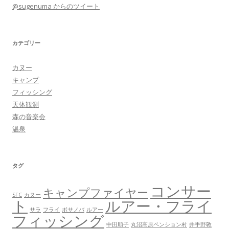
@sugenuma からのツイート
カテゴリー
カヌー
キャンプ
フィッシング
天体観測
森の音楽会
温泉
タグ
コンサー
キャンプファイヤー
SFC
カヌー
ト
ルアー・フライ
サラ
フライ
ボサノバ
ルアー
フィッシング
中田順子
丸沼高原ペンション村
井手野敦