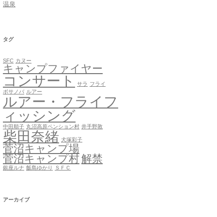
温泉
タグ
SFC
カヌー
キャンプファイヤー
コンサート
サラ
フライ
ボサノバ
ルアー
ルアー・フライフ
ィッシング
中田順子
丸沼高原ペンション村
井手野敦
柴田奈緒
犬塚彩子
菅沼キャンプ場
菅沼キャンプ村
解禁
銀座ルナ
飯島ゆかり
ＳＦＣ
アーカイブ