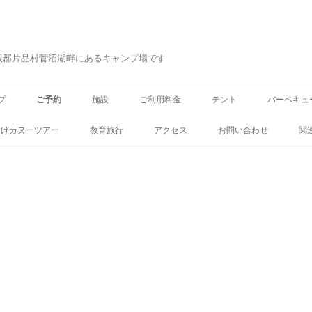
根郡片品村菅沼湖畔にあるキャンプ場です
コ
ン
プ
ご予約
施設
ご利用料金
テント
バーベキュ
テ
ン
ツ
向けカヌーツアー
教育旅行
アクセス
お問い合わせ
関
へ
ス
キ
ッ
プ