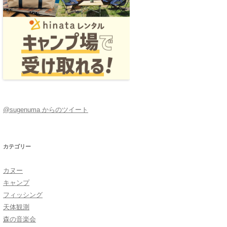
@sugenuma からのツイート
カテゴリー
カヌー
キャンプ
フィッシング
天体観測
森の音楽会