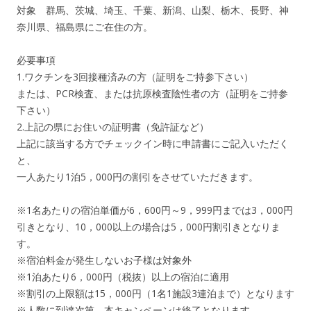
対象 群馬、茨城、埼玉、千葉、新潟、山梨、栃木、長野、神
奈川県、福島県にご在住の方。
必要事項
1.ワクチンを3回接種済みの方（証明をご持参下さい）
または、PCR検査、または抗原検査陰性者の方（証明をご持参
下さい）
2.上記の県にお住いの証明書（免許証など）
上記に該当する方でチェックイン時に申請書にご記入いただく
と、
一人あたり1泊5，000円の割引をさせていただきます。
※1名あたりの宿泊単価が6，600円～9，999円までは3，000円
引きとなり、10，000以上の場合は5，000円割引きとなりま
す。
※宿泊料金が発生しないお子様は対象外
※1泊あたり6，000円（税抜）以上の宿泊に適用
※割引の上限額は15，000円（1名1施設3連泊まで）となります
※人数に到達次第、本キャンペーンは終了となります