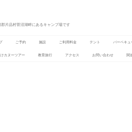
根郡片品村菅沼湖畔にあるキャンプ場です
コ
ン
プ
ご予約
施設
ご利用料金
テント
バーベキュ
テ
ン
ツ
向けカヌーツアー
教育旅行
アクセス
お問い合わせ
関
へ
ス
キ
ッ
プ