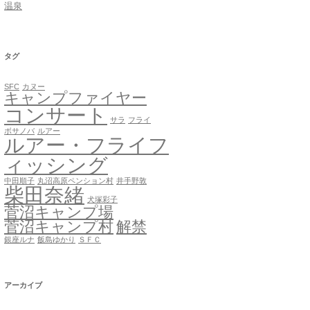
温泉
タグ
SFC
カヌー
キャンプファイヤー
コンサート
サラ
フライ
ボサノバ
ルアー
ルアー・フライフ
ィッシング
中田順子
丸沼高原ペンション村
井手野敦
柴田奈緒
犬塚彩子
菅沼キャンプ場
菅沼キャンプ村
解禁
銀座ルナ
飯島ゆかり
ＳＦＣ
アーカイブ