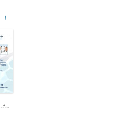
！！
した。