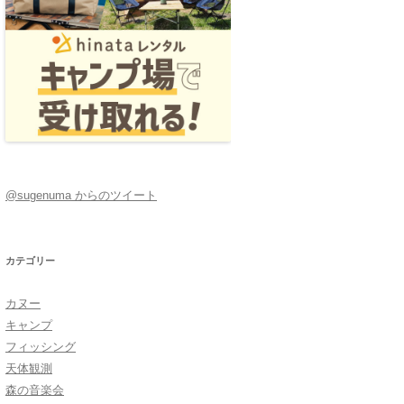
@sugenuma からのツイート
カテゴリー
カヌー
キャンプ
フィッシング
天体観測
森の音楽会