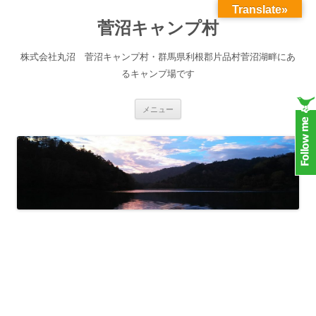
Translate»
菅沼キャンプ村
株式会社丸沼 菅沼キャンプ村・群馬県利根郡片品村菅沼湖畔にあ
るキャンプ場です
コンテンツへスキップ
メニュー