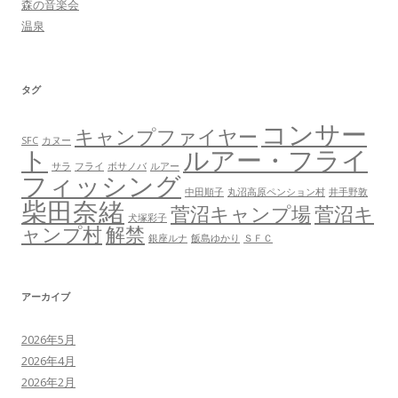
森の音楽会
温泉
タグ
コンサー
キャンプファイヤー
SFC
カヌー
ト
ルアー・フライ
サラ
フライ
ボサノバ
ルアー
フィッシング
中田順子
丸沼高原ペンション村
井手野敦
柴田奈緒
菅沼キャンプ場
菅沼キ
犬塚彩子
ャンプ村
解禁
銀座ルナ
飯島ゆかり
ＳＦＣ
アーカイブ
2026年5月
2026年4月
2026年2月