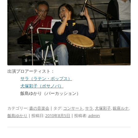
出演プロアーティスト：
サラ（ラテン・ポップス）
犬塚彩子（ボサノバ）
飯島ゆかり（パーカッション）
カテゴリー:
森の音楽会
| タグ:
コンサート
,
サラ
,
犬塚彩子
,
銀座ルナ
,
飯島ゆかり
| 投稿日:
2010年8月5日
|
投稿者:
admin