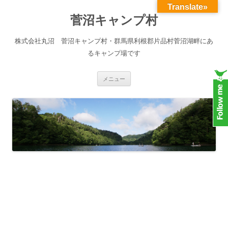
Translate»
菅沼キャンプ村
株式会社丸沼 菅沼キャンプ村・群馬県利根郡片品村菅沼湖畔にあ
るキャンプ場です
コンテンツへスキップ
メニュー