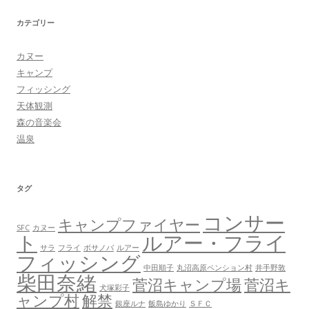
カテゴリー
カヌー
キャンプ
フィッシング
天体観測
森の音楽会
温泉
タグ
コンサー
キャンプファイヤー
SFC
カヌー
ト
ルアー・フライ
サラ
フライ
ボサノバ
ルアー
フィッシング
中田順子
丸沼高原ペンション村
井手野敦
柴田奈緒
菅沼キャンプ場
菅沼キ
犬塚彩子
ャンプ村
解禁
銀座ルナ
飯島ゆかり
ＳＦＣ