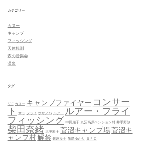
カテゴリー
カヌー
キャンプ
フィッシング
天体観測
森の音楽会
温泉
タグ
コンサー
キャンプファイヤー
SFC
カヌー
ト
ルアー・フライ
サラ
フライ
ボサノバ
ルアー
フィッシング
中田順子
丸沼高原ペンション村
井手野敦
柴田奈緒
菅沼キャンプ場
菅沼キ
犬塚彩子
ャンプ村
解禁
銀座ルナ
飯島ゆかり
ＳＦＣ